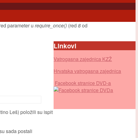
uired parameter u
require_once()
(red
8
od
Linkovi
Vatrogasna zajednica KZŽ
Hrvatska vatrogasna zajednica
Facebook stranice DVD-a
no Leš) položili su ispit
 su sada postali