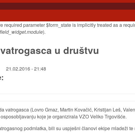
e required parameter $form_state is implicitly treated as a req
lefield_widget.module
).
 vatrogasca u društvu
21.02.2016 - 21:48
e:
 vatrogasca (Lovro Gmaz, Martin Kovačić, Kristijan Leš, Valenti
osposobljavanju koje je organizirala VZO Veliko Trgovišće.
vatrogasnog podmlatka, bili su uspješni članovi ekipe mladeži te