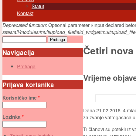
Statut
Kontakt
Deprecated function
: Optional parameter $input declared befor
Poruka greške
sites/all/modules/multiupload_filefield_widget/multiupload_fi
Pretraga
Obrazac pretraživanja
Četiri nova
Navigacija
Pretraga
Vrijeme objav
Prijava korisnika
Korisničko ime
*
Dana 21.02.2016. 4 mlada
Lozinka
*
za zvanje vatrogasaca u 
Ti članovi su potekli iz 
Zatraži novu lozinku