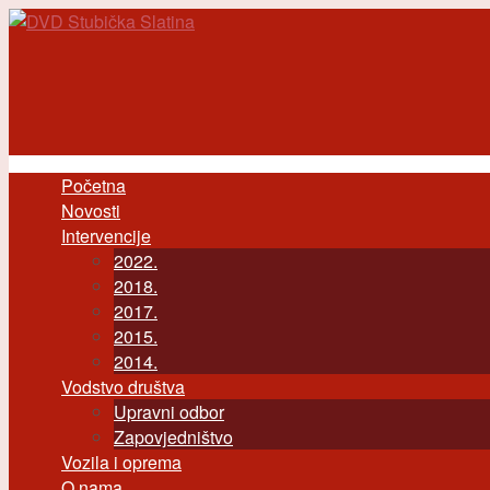
Skoči na glavni sadržaj
Početna
Main menu
Novosti
Intervencije
2022.
2018.
2017.
2015.
2014.
Vodstvo društva
Upravni odbor
Zapovjedništvo
Vozila i oprema
O nama